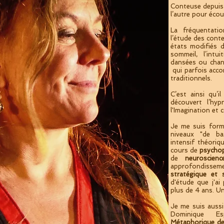
Conteuse depuis 
l’autre pour écou
La fréquentatio
l’étude des cont
états modifiés d
sommeil, l’intu
dansées ou chant
qui parfois acc
traditionnels.
C’est ainsi qu’i
découvert l’hyp
l'Imagination et
Je me suis form
niveaux "de b
intensif théoriq
cours de
psycho
de
neuroscienc
approfondissem
stratégique et 
d'étude que j'a
plus de 4 ans. Un
Je me suis auss
Dominique 
Métaphorique de