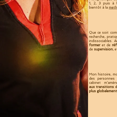
1, 2, 3 puis à
bientôt à la
meth
Que ce soit co
recherche, prat
indissociables. 
former
et de
ré
de
supervision
, 
Mon histoire, mo
des personnes 
cabinet m'amène
aux transitions d
plus globalement 