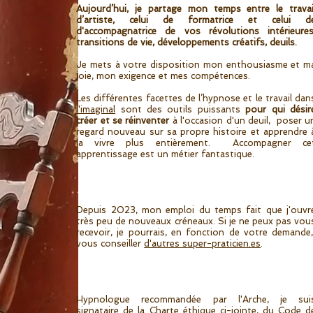
Aujourd’hui, je partage mon temps entre le travai
d’artiste, celui de formatrice et celui d
d'accompagnatrice de vos révolutions intérieures
transitions de vie, développements créatifs, deuils.
Je mets à votre disposition mon enthousiasme et m
joie, mon exigence et mes compétences.
Les différentes facettes de l’hypnose et le travail dan
l'imaginal
sont des outils puissants
pour qui désir
créer et se réinventer
à l'occasion d'un deuil, poser u
regard nouveau sur sa propre histoire et apprendre 
la vivre plus entièrement. Accompagner ce
apprentissage est un métier fantastique.
Depuis 2023, mon emploi du temps fait que j'ouvr
très peu de nouveaux créneaux. Si je ne peux pas vou
recevoir, je pourrais, en fonction de votre demande
vous conseiller
d'autres super-praticien.es
.
Hypnologue recommandée par l'Arche, je sui
signataire de la
Charte éthique ci-jointe
, du
Code d