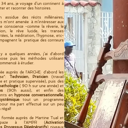
34 ans, je voyage d’un continent à
ter et raconter des histoires.
n assidue des récits millénaires,
es m'ont amenée à m’intéresser aux
e conscience -comme la rêverie, le
ition, le rêve lucide, les transes
ées, la méditation, l’hypnose, etc-
ompagnent la pratique des conteurs
l y a quelques années, j’ai d'abord
nose puis les méthodes utilisant
 commencé à étudier.
ée auprès de l'ARCHE: d'abord les
ase":
Technicien
,
Praticien
(travail
ue et pratique supervisée), puis des
pathologie
( 90 h sur une année) et
es
(90h aussi), et enfin des
ents en
hypnose conversationnelle
,
systémique:
tout un programme
i pour ma part effectué sur un peu
 régal!
i formée auprès de Martine Tual et
Espaze à l'AMPR (
Activation
s Processus Régénératifs
) niveaux