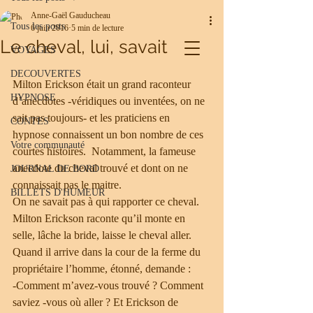
Anne-Gaël Gauducheau
Share
Tous les posts
6 juin 2016
5 min de lecture
Le cheval, lui, savait
VOYAGES
DECOUVERTES
Milton Erickson était un grand raconteur 
HYPNOSE
d’anecdotes -véridiques ou inventées, on ne 
sait pas toujours- et les praticiens en 
CONTES
hypnose connaissent un bon nombre de ces 
Votre communauté
courtes histoires.  Notamment, la fameuse 
anecdote du cheval trouvé et dont on ne 
JOURNAL DE BORD
connaissait pas le maitre.
BILLETS D'HUMEUR
On ne savait pas à qui rapporter ce cheval.
Milton Erickson raconte qu’il monte en 
selle, lâche la bride, laisse le cheval aller.
Quand il arrive dans la cour de la ferme du 
propriétaire l’homme, étonné, demande :
-Comment m’avez-vous trouvé ? Comment 
saviez -vous où aller ? Et Erickson de 