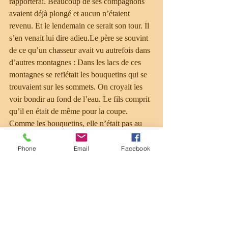
rapporterai. Beaucoup de ses compagnons 
avaient déjà plongé et aucun n’étaient 
revenu. Et le lendemain ce serait son tour. Il 
s’en venait lui dire adieu.Le père se souvint 
de ce qu’un chasseur avait vu autrefois dans 
d’autres montagnes : Dans les lacs de ces 
montagnes se reflétait les bouquetins qui se 
trouvaient sur les sommets. On croyait les 
voir bondir au fond de l’eau. Le fils comprit 
qu’il en était de même pour la coupe. 
Comme les bouquetins, elle n’était pas au 
fond du lac mais au sommet. Il allait la 
trouver là haut en grimpant plutôt qu’en 
Phone
Email
Facebook
plongeant et c’est ce qu’il fit. Il trouva la 
coupe et la rapporta. Les malheurs étaient 
terminés. Grâce à ce que savait le vieux 
père, le fils avait trouvé la coupe et par cet 
exploit, il avait sauvé la tribu.Le soir venu, 
après la cérémonie funèbre et la fête qui s’en 