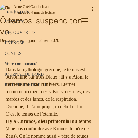
Anne-Gaël Gauducheau
Share
Tous les posts
4 juil. 2016
4 min de lecture
Ô temps, suspend ton
VOYAGES
vol...
DECOUVERTES
Dernière mise à jour :
2 avr. 2020
HYPNOSE
CONTES
Votre communauté
Dans la mythologie grecque, le temps est 
JOURNAL DE BORD
personnifié par trois Dieux : 
Il y a Aion, le 
cercle autour de l’univers. 
Eternel 
BILLETS D'HUMEUR
recommencement des saisons, des rites, des 
marées et des lunes, de la respiration. 
Cyclique, il n’a ni projet, ni début ni fin. 
C’est le temps de l’éternité.
Il y a Chronos, dieu primordial du temp
s 
(à ne pas confondre ave Kronos, le père de 
Zeus). On le nomme aussi « père de toutes 