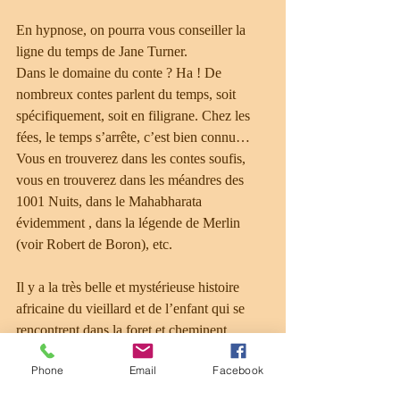
En hypnose, on pourra vous conseiller la 
ligne du temps de Jane Turner.
Dans le domaine du conte ? Ha ! De 
nombreux contes parlent du temps, soit 
spécifiquement, soit en filigrane. Chez les 
fées, le temps s’arrête, c’est bien connu… 
Vous en trouverez dans les contes soufis, 
vous en trouverez dans les méandres des 
1001 Nuits, dans le Mahabharata 
évidemment , dans la légende de Merlin 
(voir Robert de Boron), etc.
Il y a la très belle et mystérieuse histoire 
africaine du vieillard et de l’enfant qui se 
rencontrent dans la foret et cheminent 
ensemble pour retrouver leur village, Il y a 
Phone
Email
Facebook
celle, irlandaise, de l’homme qui ne 
connaissait pas d’histoires, Il y a celle, 