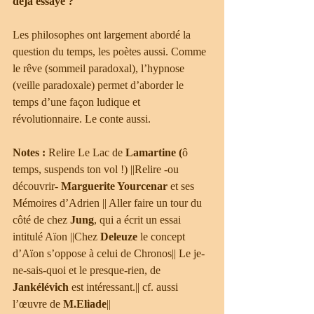
déjà essayé ?
Les philosophes ont largement abordé la 
question du temps, les poètes aussi. Comme 
le rêve (sommeil paradoxal), l’hypnose 
(veille paradoxale) permet d’aborder le 
temps d’une façon ludique et 
révolutionnaire. Le conte aussi.
Notes :
 Relire Le Lac de 
Lamartine (
ô 
temps, suspends ton vol !) ||Relire -ou 
découvrir- 
Marguerite Yourcenar
 et ses 
Mémoires d’Adrien || Aller faire un tour du 
côté de chez 
Jung
, qui a écrit un essai 
intitulé Aïon ||Chez
 Deleuze
 le concept 
d’Aïon s’oppose à celui de Chronos|| Le je-
ne-sais-quoi et le presque-rien, de 
Jankélévich
 est intéressant.|| cf. aussi 
l’œuvre de
 M.Eliade
||